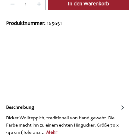
Produkt Anzahl: Gib den gewünschten Wert ein
In den Warenkorb
Produktnummer:
165651
Beschreibung
Dicker Wollteppich, traditionell von Hand gewebt. Die
Farbe macht ihn zu einem echten Hingucker. Größe 70 x
140 cm (Toleranz…
Mehr